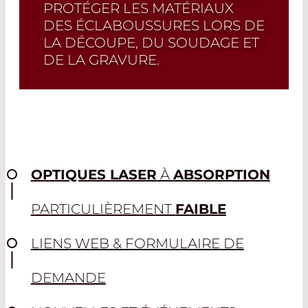
PROTÉGER LES MATÉRIAUX
DES ÉCLABOUSSURES LORS DE
Read More
LA DÉCOUPE, DU SOUDAGE ET
DE LA GRAVURE.
Les optiques sont les dernières
optiques à être utilisées avant la zone
de travail. Elles protègent les optiques
laser de haute qualité contre les
projections de matériaux lors de la
découpe, du soudage, du perçage, de la
OPTIQUES LASER
À
ABSORPTION
structuration, du marquage et de la
fabrication additive. Les fenêtres de
PARTICULIÈREMENT
FAIBLE
protection sont proposées dans une
grande variété de formes et de qualités.
LIENS WEB & FORMULAIRE DE
Read More
DEMANDE