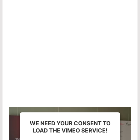
les optiques utilisées présentent une basse
valeur d'absorption afin de réduire au maximum
les pertes de puissance dans le trajet du faisceau
laser.
Dans sa brève présentation, le chef de produit
Dr.-Ing. Hansjörg Rohde explique comment la
combinaison d'un substrat adapté et d'une
technologie de revêtement de haute qualité
dans les optiques LASER COMPONENTS permet
d'obtenir un taux d'absorption très faible.
WE NEED YOUR CONSENT TO
LOAD THE VIMEO SERVICE!