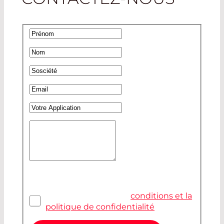
Prénom
*
Nom
*
Sosciété
*
Email
*
Votre Application
Votre Message
*
Confidentialité
*
J'ai lu et j'accepte les
conditions et la
politique de confidentialité