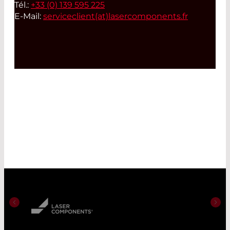
Tél.:
+33 (0) 139 595 225
E-Mail:
serviceclient(at)
lasercomponents.fr