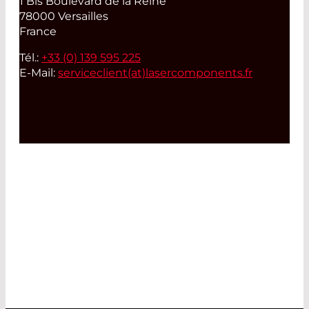
1 Bis Boulevard de la Reine
78000 Versailles
France
Tél.:
+33 (0) 139 595 225
E-Mail:
serviceclient(at)
lasercomponents.fr