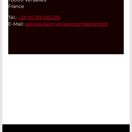
France
Tél.:
+33 (0) 139 595 225
E-Mail:
serviceclient(at)
lasercomponents.fr