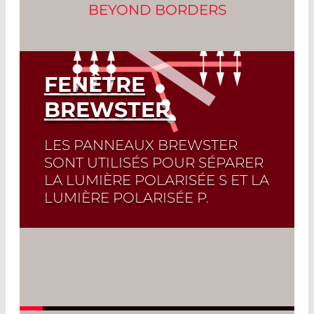
BEYOND BORDERS
FENÊTRE
BREWSTER
LES PANNEAUX BREWSTER
SONT UTILISÉS POUR SÉPARER
LA LUMIÈRE POLARISÉE S ET LA
LUMIÈRE POLARISÉE P.
Les fenêtres Brewster ont une forme
rectangulaire et sont utilisées selon un
angle d’incidence particulier par rapport
au faisceau laser. La lumière polarisée
parallèlement au plan d’incidence /de
réflexion est entièrement transmise à