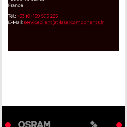
France
Tél.:
+33 (0) 139 595 225
E-Mail:
serviceclient(at)
lasercomponents.fr