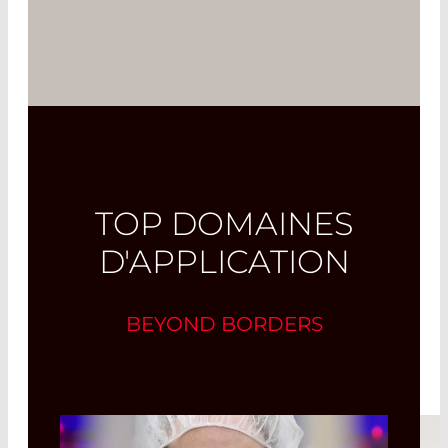
l’angle Brewster, tandis que la lumière
polarisée en s est transmise à environ
50 %.
Read More
TOP DOMAINES
D'APPLICATION
BEYOND BORDERS