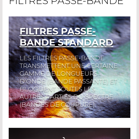
FILTRES PASSE-BANDE
FILTRES PASSE-
BANDE STANDARD
LES FILTRES PASSE-BANDE
TRANSMETTENT UNE CERTAINE
GAMME DE LONGUEURS
D'ONDE (BANDE PASSANTE) ET
BLOQUENT TOUTES LES
AUTRES PARTIES DU SPECTRE
(BANDES DE COUPURE).
Read More