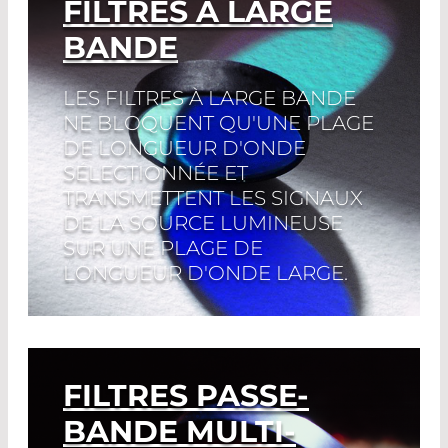
FILTRES À LARGE
BANDE
LES FILTRES À LARGE BANDE
NE BLOQUENT QU'UNE PLAGE
DE LONGUEUR D'ONDE
SÉLECTIONNÉE ET
TRANSMETTENT LES SIGNAUX
DE LA SOURCE LUMINEUSE
SUR UNE PLAGE DE
LONGUEUR D'ONDE LARGE.
Read More
FILTRES PASSE-
BANDE MULTI-