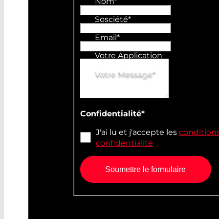
Nom
*
Sosciété
*
Email
*
Votre Application
Votre Message
*
Confidentialité
*
J'ai lu et j'accepte les
conditions
confidentialité
Soumettre le formulaire