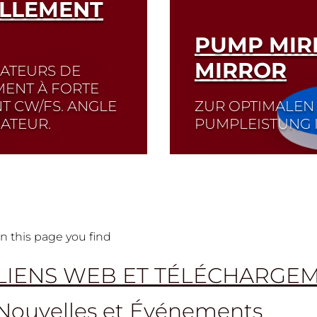
ELLEMENT
PUMP MIR
MIRROR
RATEURS DE
MENT À FORTE
T CW/FS. ANGLE
ZUR OPTIMALEN
SATEUR.
PUMPLEISTUNG 
Der Einkoppelspiegel
wesentlicher Bestandt
Einkopplung des Pum
reflektiert anderersei
n this page you find
Read More
LIENS WEB ET TÉLÉCHARGE
Nouvelles et Événements