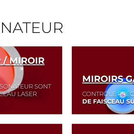
ONATEUR
/ MIROIR
MIROIRS G
RÉSONATEUR SONT
SCEAU LASER
CONTRÔLE PRÉC
DE FAISCEAU S
ement appelé miroir
é élevée à la longueur
Read More
fficacité du laser.