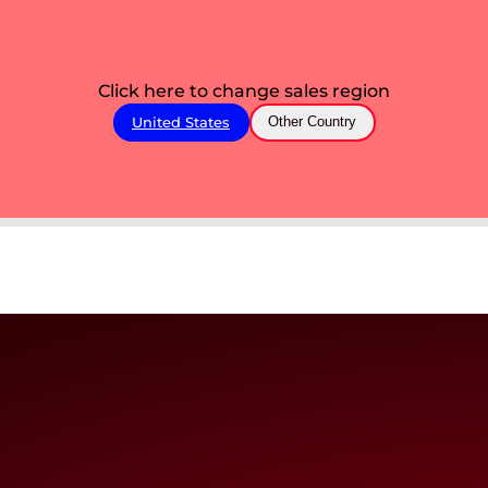
Click here to change sales region
United States
Other Country