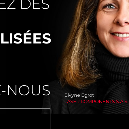
EZ DES
LISÉES
Z-NOUS
Elvyne Egrot
LASER COMPONENTS S.A.S.