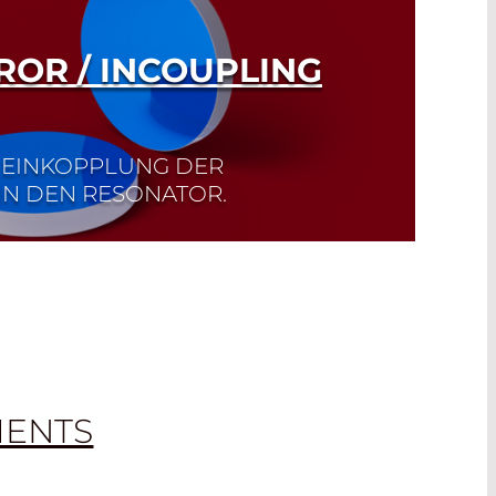
ROR / INCOUPLING
 EINKOPPLUNG DER
IN DEN RESONATOR.
, oder auch Pumpspiegel genannt, ist ein
eil des Laserresonators. Er dient zur
pleistung in den Resonator und
ts die Laserleistung vollständig.
MENTS