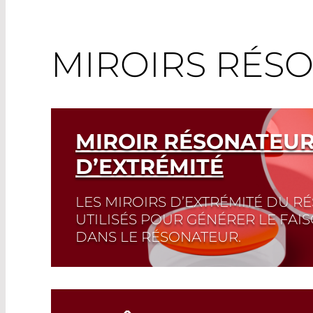
MIROIRS RÉS
MIROIR RÉSONATEUR 
D’EXTRÉMITÉ
LES MIROIRS D’EXTRÉMITÉ DU 
UTILISÉS POUR GÉNÉRER LE FAI
DANS LE RÉSONATEUR.
Un miroir d’extrémité du résonateur, égal
Cavity, est conçu pour avoir une réflectivit
d’onde laser souhaitée afin de maximiser l’e