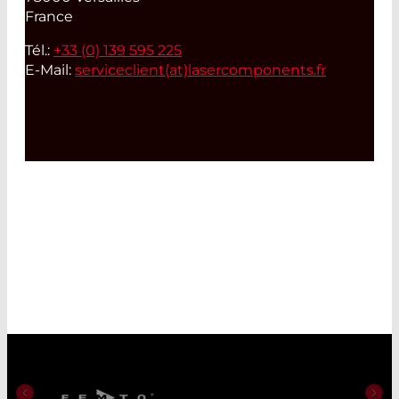
France
Tél.:
+33 (0) 139 595 225
E-Mail:
serviceclient(at)
lasercomponents.fr