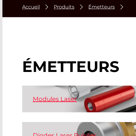
Accueil
Produits
Émetteurs
ÉMETTEURS
Modules Laser
Notre production interne comprend des l
pour toutes les applications standard et po
industrielle, ainsi que des modules OEM à 
Diodes Laser Pulsées