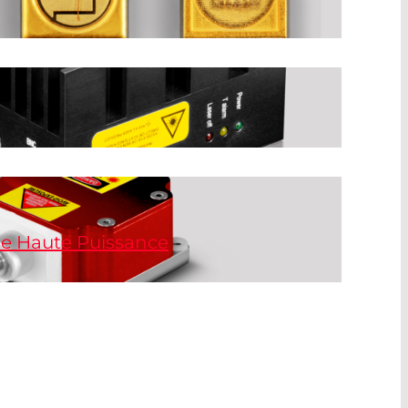
de surface se caractérisent par leur
 qualité de leur faisceau. Leurs longueurs
ement indépendantes de la température.
abilisées en puissance et en longueur
es aussi bien dans des modules compacts
s TO conventionnels.
de Haute Puissance
ute puissance dans le domaine spectral