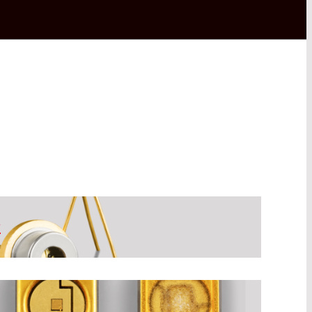
w
mission continue – cw sont disponibles
l de longueurs d'onde, de l'infrarouge au