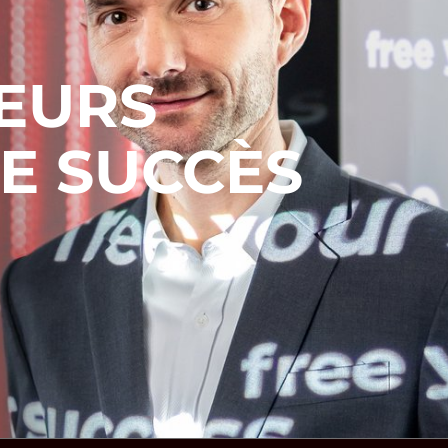
EURS
E SUCCÈS