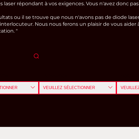
s laser répondant à vos exigences. Vous n'avez donc pa
ltats ou il se trouve que nous n'avons pas de diode la
nterlocuteur. Nous nous ferons un plaisir de vous aider 
ation. "
nde
Puissance
Boîtier
TIONNER
VEUILLEZ SÉLECTIONNER
VEUILLE
≤ 5
mW
TO
> 5
mW
- 100
mW
SMD / C
> 100
mW
- 1W
CHIP