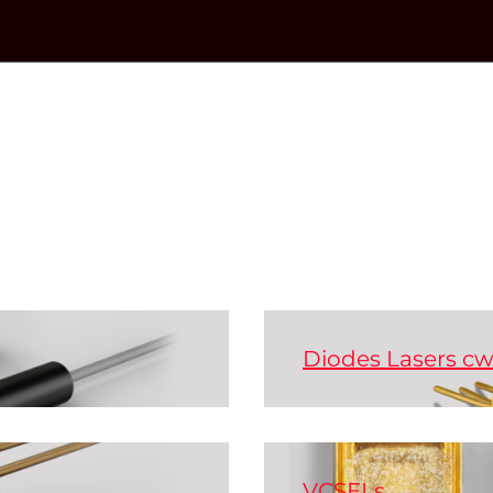
Diodes Lasers c
®
Les diodes lasers à é
asers FLEXPOINT
dans un large éventai
ur la vision
rouge, vert, ou bleu.
prix avantageux.
VCSELs