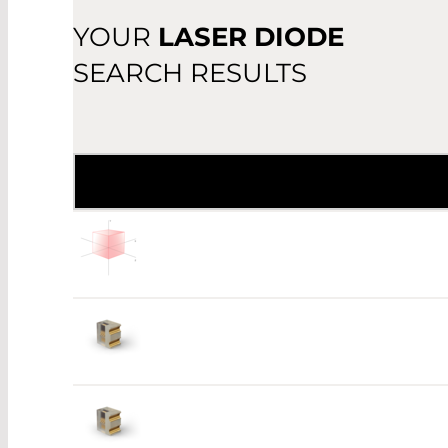
VCSEL
RED 601-781
YOUR
LASER DIODE
NIR 781-1600
SEARCH RESULTS
MIR >1600