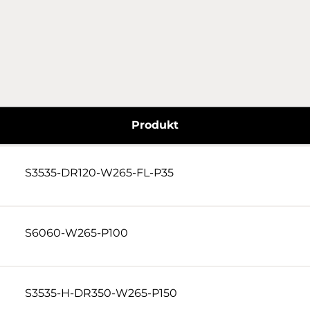
> 1W - 100W
PIGTAIL
> 100W
OTHER
Produkt
S3535-DR120-W265-FL-P35
S6060-W265-P100
S3535-H-DR350-W265-P150