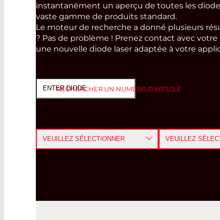
instantanément un aperçu de toutes les diode
vaste gamme de produits standard.
Le moteur de recherche a donné plusieurs résu
? Pas de problème ! Prenez contact avec votre i
une nouvelle diode laser adaptée à votre applic
RECHERCHER UN NUMÉRO D'ARTICLE
Type
Longueur d'o
VEUILLEZ SÉLECTIONNER
VEUILLEZ SÉLEC
CW LASER DIODE
UV ≤ 400
LED
BLUE 401-501
PULSED LASER DIODE
GREEN 501-601