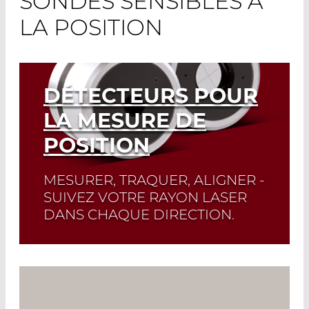
SONDES SENSIBLES À
LA POSITION
DÉTECTEURS POUR
LA MESURE DE
POSITION
MESURER, TRAQUER, ALIGNER -
SUIVEZ VOTRE RAYON LASER
DANS CHAQUE DIRECTION.
Read More