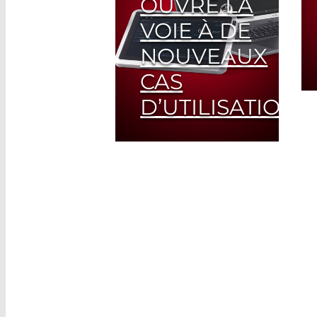
OUVRE LA
VOIE À DE
NOUVEAUX
CAS
D’UTILISATION
Read
More