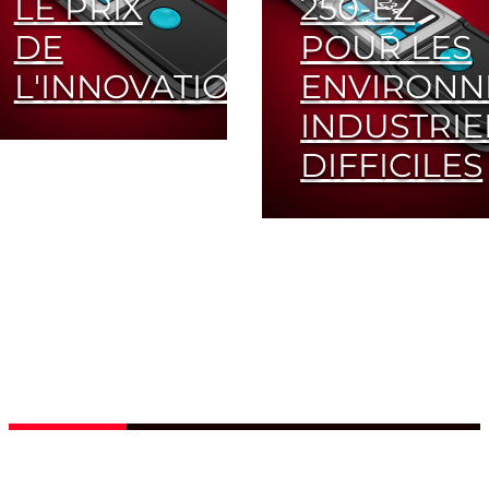
LE PRIX
250-EZ
DE
POUR LES
L'INNOVATION
ENVIRONN
INDUSTRIE
Appareil de mesure
DIFFICILES
portable primé,
disponible
exclusivement
L'absorbeur EZ
chez LASER
innovant garantit
COMPONENTS
un seuil
d'endommagement
élevé et un
Read
nettoyage facile
More
Read
More