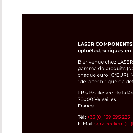
LASER COMPONENTS Fra
optoélectroniques en 
Bienvenue chez LASER 
gamme de produits (déte
chaque euro (€/EUR). N
: de la technique de dé
1 Bis Boulevard de la R
78000 Versailles
France
Tél.:
+33 (0) 139 595 225
E-Mail:
serviceclient(at)