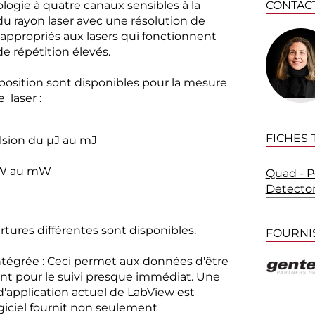
logie à quatre canaux sensibles à la
CONTAC
 du rayon laser avec une résolution de
 appropriés aux lasers qui fonctionnent
e répétition élevés.
 position sont disponibles pour la mesure
 laser :
FICHES
lsion du µJ au mJ
µW au mW
Quad - P
Detecto
rtures différentes sont disponibles.
FOURNI
tégrée : Ceci permet aux données d'être
nt pour le suivi presque immédiat. Une
d'application actuel de LabView est
logiciel fournit non seulement