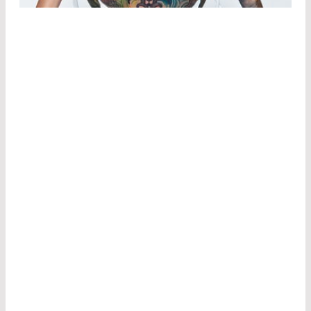
DERMATOLOGIE
Les dermatologues, en particulier, ont souvent
recours à des formes peu invasives ou douces de
thérapie laser externe. Ils utilisent par exemple
les lasers CO
et Er:YAG pour éliminer avec
2
précision les cicatrices et les verrues de la peau.
Les lasers diode et alexandrite sont utilisés pour
chauffer la mélanine dans les follicules pileux en
vue de l'épilation, tandis que les lasers Nd:YAG et
KTP sont utilisés pour traiter les modifications
vasculaires telles que les varicosités.
Les lasers picosecondes permettent d'éliminer
les tatouages en détruisant les pigments des