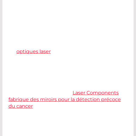
En fonction de la profondeur de pénétration, de
l'absorption dans les tissus et des effets
thermiques, différentes longueurs d'onde et
différents types de laser sont utilisés, tels que les
lasers à argon, CO
et Er:YAG. Selon le type de
2
laser, différents revêtements sont utilisés pour
les
optiques laser
appropriées.
Contactez-nous pour la sélection des
composants les mieux adaptés à votre système.
Une lecture intéressante :
Laser Components
fabrique des miroirs pour la détection précoce
du cancer