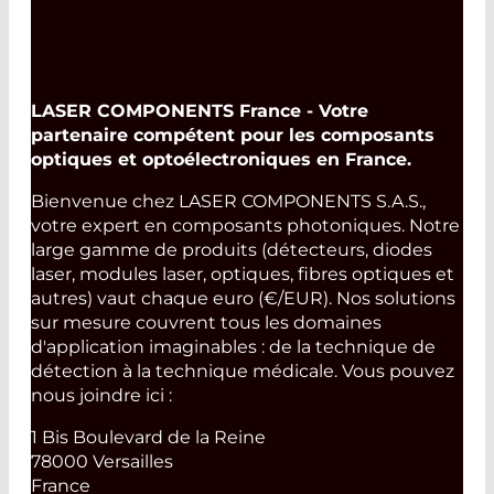
lasers pulsées.
Sélection rapide!
Trouvez la diode laser et la fiche
technique correspondante en quelques
clics. Sélecteur de diode laser
LASER COMPONENTS France - Votre
partenaire compétent pour les composants
Read More
optiques et optoélectroniques en France.
Bienvenue chez LASER COMPONENTS S.A.S.,
votre expert en composants photoniques. Notre
large gamme de produits (détecteurs, diodes
laser, modules laser, optiques, fibres optiques et
autres) vaut chaque euro (€/EUR). Nos solutions
sur mesure couvrent tous les domaines
d'application imaginables : de la technique de
détection à la technique médicale. Vous pouvez
nous joindre ici :
1 Bis Boulevard de la Reine
78000 Versailles
France