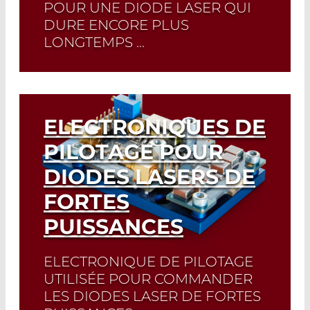
POUR UNE DIODE LASER QUI
DURE ENCORE PLUS
LONGTEMPS ...
Sélection rapide!
Trouvez la diode laser
et la fiche technique correspondante
en quelques clics. Sélecteur de diode
laser
ELECTRONIQUES DE
PILOTAGE POUR
Read More
DIODES LASERS DE
FORTES
PUISSANCES
ELECTRONIQUE DE PILOTAGE
UTILISÉE POUR COMMANDER
LES DIODES LASER DE FORTES