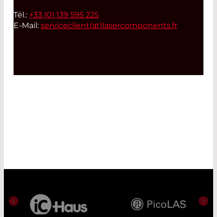
Tél.:
+33 (0) 139 595 225
E-Mail:
serviceclient(at)
lasercomponents.fr