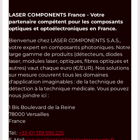
LASER COMPONENTS France - Votre
partenaire compétent pour les composants
optiques et optoélectroniques en France.
Bienvenue chez LASER COMPONENTS S.A.S.,
votre expert en composants photoniques. Notre
large gamme de produits (détecteurs, diodes
laser, modules laser, optiques, fibres optiques et
autres) vaut chaque euro (€/EUR). Nos solutions
sur mesure couvrent tous les domaines
d'application imaginables : de la technique de
détection à la technique médicale. Vous pouvez
nous joindre ici :
1 Bis Boulevard de la Reine
78000 Versailles
France
Tél.:
+33 (0) 139 595 225
E-Mail:
serviceclient(at)
lasercomponents.fr