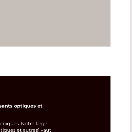
ants optiques et
niques. Notre large
tiques et autres) vaut