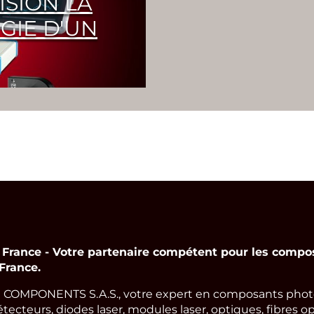
SION LA
GIE D'UN
nce - Votre partenaire compétent pour les compos
France.
COMPONENTS S.A.S., votre expert en composants photo
cteurs, diodes laser, modules laser, optiques, fibres op