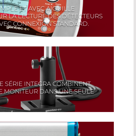
MPLE ET AVEC AIGUILLE
R LA LECTURE DES DÉTECTEURS
AVEC CONNEXION STANDARD.
NTS, vous ne recevez pas seulement des
Avec notre service d'étalonnage, nous
ce que votre appareil Gentec fournisse
 de mesure précis. Cliquez ici pour en
E SÉRIE INTEGRA COMBINENT
LE MONITEUR DANS UNE SEULE