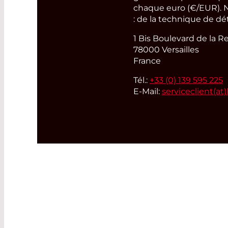
chaque euro (€/EUR). N
: de la technique de dé
1 Bis Boulevard de la R
78000 Versailles
France
Tél.:
+33 (0) 139 595 225
E-Mail:
serviceclient(at)