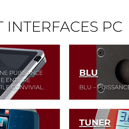
 INTERFACES PC
BLU
UNE PUISSANCE
IE ENTIÈRE
ILE CONVIVIAL.
BLU – PUISSANC
Read More
TUNER