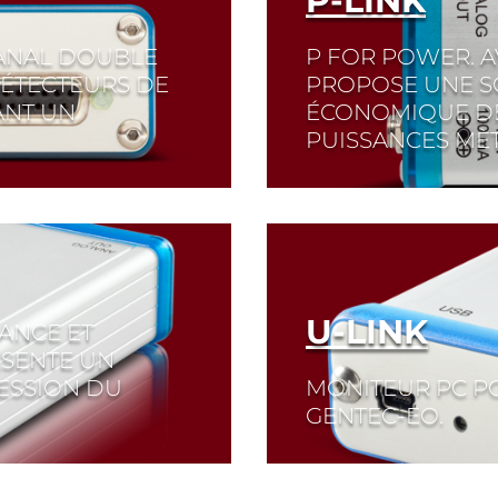
P-LINK
CANAL DOUBLE
P FOR POWER. A
DÉTECTEURS DE
PROPOSE UNE S
ANT UN
ÉCONOMIQUE DE
PUISSANCES MÈT
Chez LASER COMPONE
appareils de mesure. 
veillons également à 
toujours des résultats
savoir plus
U-LINK
ANCE ET
Read More
ÉSENTE UN
ESSION DU
MONITEUR PC P
GENTEC-EO.