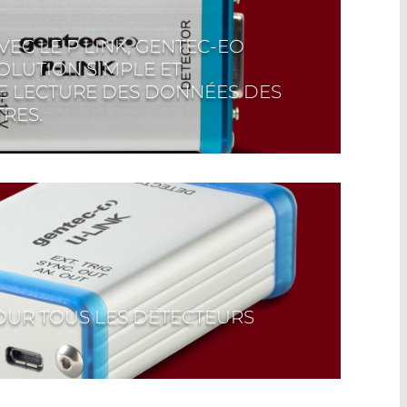
VEC LE P LINK, GENTEC-EO
OLUTION SIMPLE ET
 LECTURE DES DONNÉES DES
RES.
NTS, vous ne recevez pas seulement des
Avec notre service d'étalonnage, nous
ce que votre appareil Gentec fournisse
 de mesure précis. Cliquez ici pour en
OUR TOUS LES DÉTECTEURS