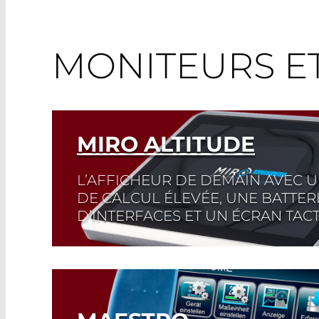
MONITEURS ET
MIRO ALTITUDE
L’AFFICHEUR DE DEMAIN AVEC 
DE CALCUL ÉLEVÉE, UNE BATTER
D’INTERFACES ET UN ÉCRAN TACT
Read More