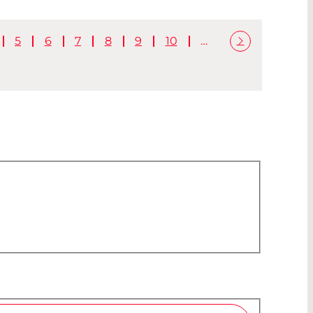
5
6
7
8
9
10
…