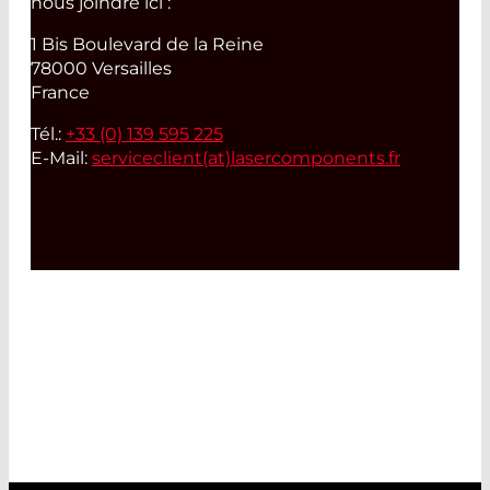
nous joindre ici :
1 Bis Boulevard de la Reine
78000 Versailles
France
Tél.:
+33 (0) 139 595 225
E-Mail:
serviceclient(at)
lasercomponents.fr