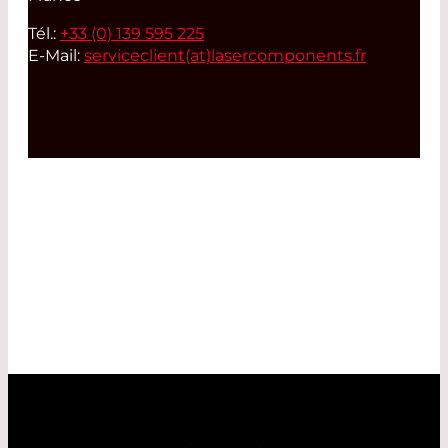
Tél.:
+33 (0) 139 595 225
E-Mail:
serviceclient(at)
lasercomponents.fr