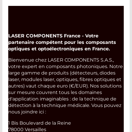
qualité de faisceau exceptionnelle.
Read More
Read More
LASER COMPONENTS France - Votre
partenaire compétent pour les composants
optiques et optoélectroniques en France.
Bienvenue chez LASER COMPONENTS S.A.S.,
votre expert en composants photoniques. Notre
large gamme de produits (détecteurs, diodes
laser, modules laser, optiques, fibres optiques et
autres) vaut chaque euro (€/EUR). Nos solutions
sur mesure couvrent tous les domaines
d'application imaginables : de la technique de
détection à la technique médicale. Vous pouvez
nous joindre ici :
1 Bis Boulevard de la Reine
78000 Versailles