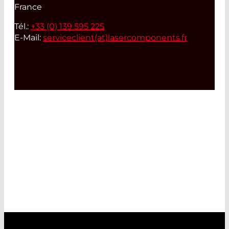
France
Tél.:
+33 (0) 139 595 225
E-Mail:
serviceclient(at)
lasercomponents.fr