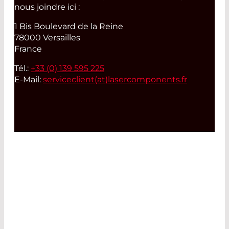
nous joindre ici :
1 Bis Boulevard de la Reine
78000 Versailles
France
Tél.:
+33 (0) 139 595 225
E-Mail:
serviceclient(at)
lasercomponents.fr