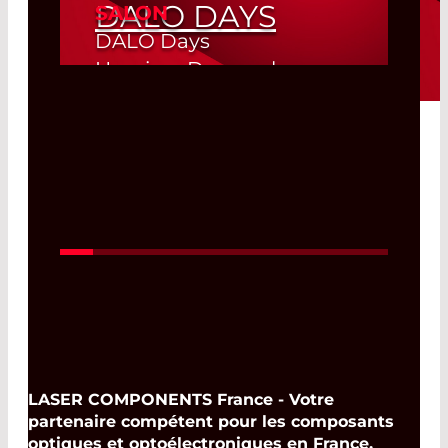
DALO DAYS
SALON
DALO Days
Herning, Denmark
19. août 2026 -
Read More
20. août 2026
LASER COMPONENTS France - Votre
partenaire compétent pour les composants
optiques et optoélectroniques en France.