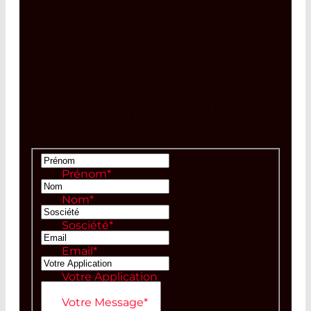
VOUS RECHERCHEZ
DES
OPTIQUES
PERSONNALISÉES
?
CONTACTEZ-NOUS
Prénom
*
Nom
*
Sosciété
*
Email
*
Votre Application
Votre Message
*