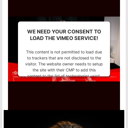
WE NEED YOUR CONSENT TO
LOAD THE VIMEO SERVICE!
This content is not permitted to load due
to trackers that are not disclosed to the
visitor. The website owner needs to setup
the site with their CMP to add this
content to the list of technologies used.
Powered by
Usercentrics Consent
Management Platform