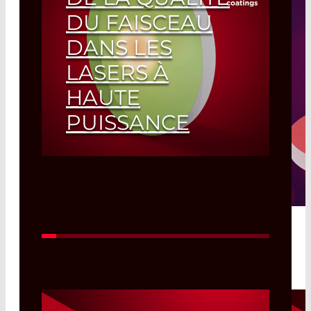
DU FAISCEAU
DANS LES
LASERS À
HAUTE
PUISSANCE
Read More