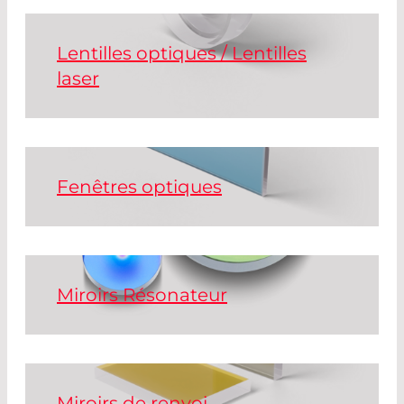
Lentilles optiques / Lentilles
laser
Le substrat est le composant de base
d'une optique laser. Des substrats
plano, des substrats courbés pour
miroirs, des lentilles pour applications
Fenêtres optiques
laser et capteurs, et des prismes sont
tous disponibles à la livraison. Un
LES FENÊTRES DE PROTECTION SONT
revêtement peut être appliqué à tous
UTILISÉES POUR PROTÉGER DES
ces substrats.
ÉCLABOUSSURES DE MATÉRIAU LORS
DE LA DÉCOUPE, DU SOUDAGE ET DE
Miroirs Résonateur
LA GRAVURE.
Read More
MIROIRS OPTIQUES UTILISÉS DANS LES
RÉSONATEURS LASER. ILS SONT
Read More
ÉGALEMENT CONNUS SOUS LE NOM
DE MIROIRS À CAVITÉ OPTIQUE.
Miroirs de renvoi