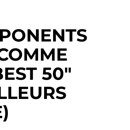
MPONENTS
 COMME
EST 50"
ILLEURS
E)