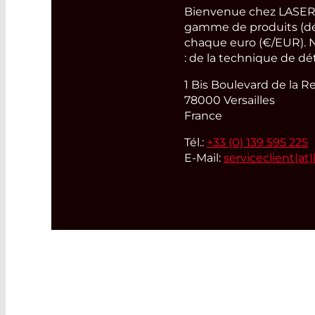
Bienvenue chez LASER 
gamme de produits (déte
chaque euro (€/EUR). N
: de la technique de dé
1 Bis Boulevard de la R
78000 Versailles
France
Tél.:
+33 (0) 139 595 225
E-Mail:
serviceclient(at)