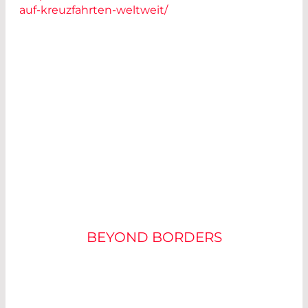
auf-kreuzfahrten-weltweit/
SUCCESS IN THE
APPLICATION
BEYOND BORDERS
NORWEGIAN BLISS