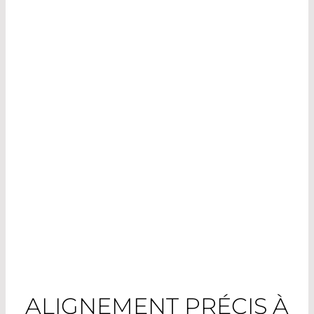
offrir aux passagers un voyage inoubliable. Plus
de 1,700 membres d’équipage assurent le bien-
être d’environ 4000 passagers.
ALIGNEMENT PRÉCIS À