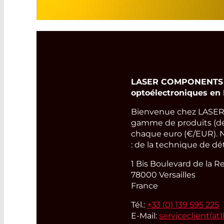
LASER COMPONENTS Fra
optoélectroniques en 
Bienvenue chez LASER 
gamme de produits (déte
chaque euro (€/EUR). N
: de la technique de dé
1 Bis Boulevard de la R
78000 Versailles
France
Tél.:
+33 (0) 139 595 225
E-Mail:
serviceclient(at)