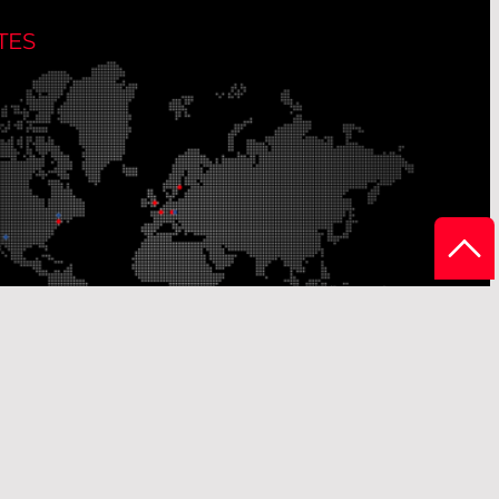
TES
ites de production
Sites de distribution