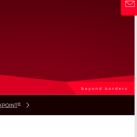
®
EXPOINT