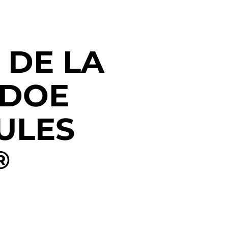
 DE LA
 DOE
ULES
®