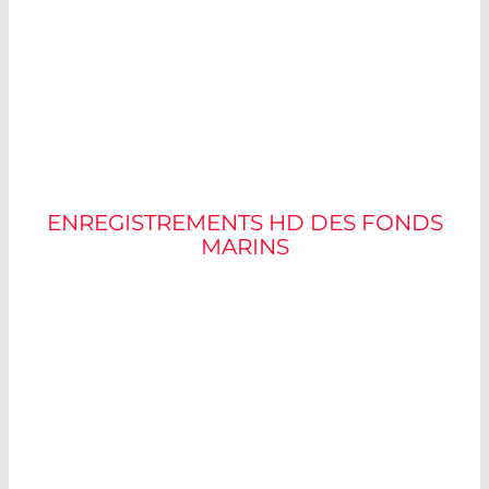
IMAGES PRISES À DES
PROFONDEURS DE
5000
m
ENREGISTREMENTS HD DES FONDS
MARINS
L’équipement de recherche le plus important à
Hausgarten comprend des systèmes de
caméras remorqués par des navires, tels que le
système d’observation des fonds marins (OFOS)
et le système d’observation et de bathymétrie
des fonds marins (OFOBS).