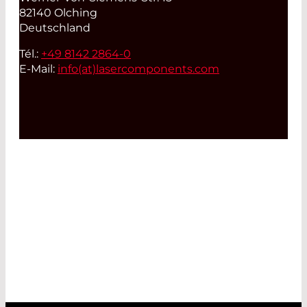
82140 Olching
Deutschland
Tél.:
+49 8142 2864-0
E-Mail:
info(at)
lasercomponents.com