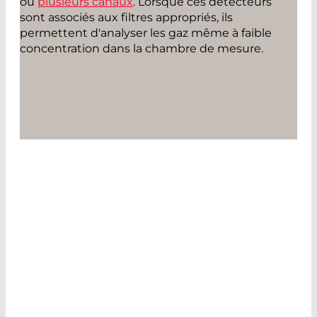
ou
plusieurs canaux
. Lorsque ces détecteurs
sont associés aux filtres appropriés, ils
permettent d'analyser les gaz même à faible
concentration dans la chambre de mesure.
CONTACTEZ-NOUS