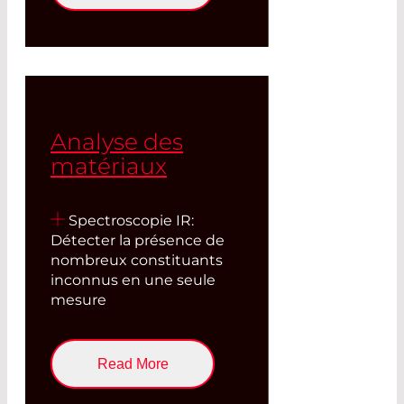
Analyse des
matériaux
Spectroscopie IR:
Détecter la présence de
nombreux constituants
inconnus en une seule
mesure
Read More