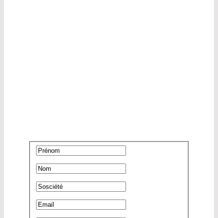
QUEL EST VOTRE
DOMAINE
D’UTILISATION ?
CONTACTEZ-NOUS
DÈS MAINTENANT !
Prénom
*
Nom
*
Sosciété
*
Email
*