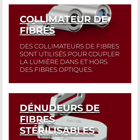
Read More
COLLIMATEUR DE
FIBRES
DES COLLIMATEURS DE FIBRES
SONT UTILISÉS POUR COUPLER
LA LUMIÈRE DANS ET HORS
DES FIBRES OPTIQUES.
Les unités de couplage développées
par Laser Components pour les
longueurs d'onde UV-NIR et CO
2
peuvent également être utilisées en
DÉNUDEURS DE
sens inverse comme collimateurs.
FIBRES
STÉRILISABLES
Read More