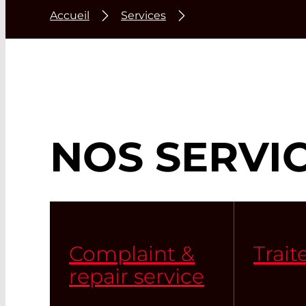
Accueil
Services
NOS SERVI
Complaint &
Trai
repair service