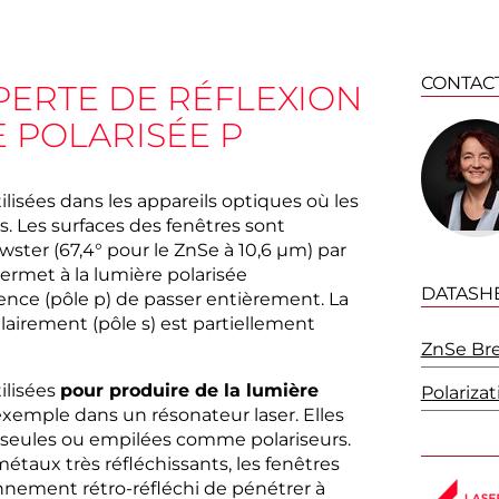
CONTAC
PERTE DE RÉFLEXION
E POLARISÉE P
ilisées dans les appareils optiques où les
. Les surfaces des fenêtres sont
ster (67,4° pour le ZnSe à 10,6 µm) par
permet à la lumière polarisée
DATASH
ence (pôle p) de passer entièrement. La
airement (pôle s) est partiellement
ZnSe Br
ilisées
pour produire de la lumière
Polariza
 exemple dans un résonateur laser. Elles
 seules ou empilées comme polariseurs.
métaux très réfléchissants, les fenêtres
nement rétro-réfléchi de pénétrer à