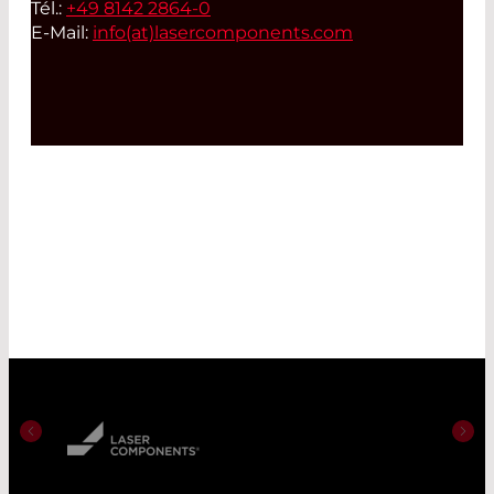
Tél.:
+49 8142 2864-0
E-Mail:
info(at)
lasercomponents.com