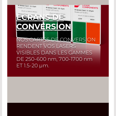
ECRANS DE
CONVERSION
NOS CARTES DE CONVERSION
RENDENT VOS LASERS
VISIBLES DANS LES GAMMES
DE
250-600 nm, 700-1700 nm
ET
1.5-20 µm
.
Read More