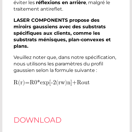
éviter les
réflexions en arrière
, malgré le
traitement antireflet.
LASER COMPONENTS propose des
miroirs gaussiens avec des substrats
spécifiques aux clients, comme les
substrats ménisques, plan-convexes et
plans.
Veuillez noter que, dans notre spécification,
nous utilisons les paramètres du profil
gaussien selon la formule suivante :
R
(
r
)
=
R
0
*
e
x
p
[
-
2
(
r
w
)
n
]
+
R
o
u
t
DOWNLOAD