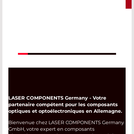
19. août 2026 -
Read More
20. août 2026
LASER COMPONENTS Germany - Votre
partenaire compétent pour les composants
optiques et optoélectroniques en Allemagne.
Bienvenue chez LASER COMPONENTS Germany
GmbH, votre expert en composants