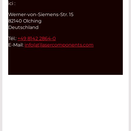
ici :
Werner-von-Siemens-Str. 15
82140 Olching
Deutschland
Tél.:
+49 8142 2864-0
E-Mail:
info(at)
lasercomponents.com