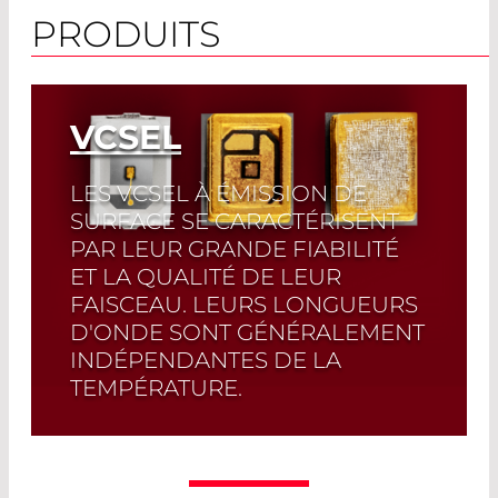
PRODUITS
VCSEL
LES VCSEL À ÉMISSION DE
SURFACE SE CARACTÉRISENT
PAR LEUR GRANDE FIABILITÉ
ET LA QUALITÉ DE LEUR
FAISCEAU. LEURS LONGUEURS
D'ONDE SONT GÉNÉRALEMENT
INDÉPENDANTES DE LA
TEMPÉRATURE.
Les lasers à cavité verticale à émission
de surface sont un type spécialisé de
lasers à semi-conducteurs utilisés dans