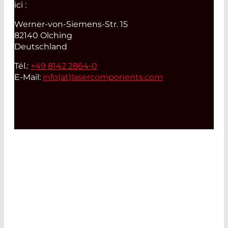
ici :
Werner-von-Siemens-Str. 15
82140 Olching
Deutschland
Tél.:
+49 8142 2864-0
E-Mail:
info(at)
lasercomponents.com