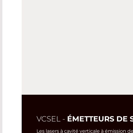
VCSEL -
ÉMETTEURS DE 
Les lasers à cavité verticale à émission