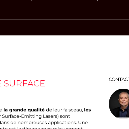
CONTAC
E SURFACE
e
la grande qualité
de leur faisceau,
les
y Surface-Emitting Lasers) sont
 dans de nombreuses applications. Une
ante est la dépendance relativement