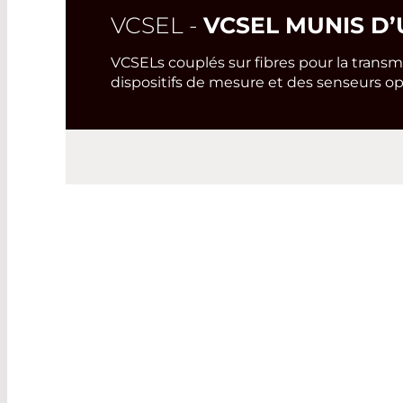
VCSEL -
VCSEL MUNIS D’
VCSELs couplés sur fibres pour la trans
dispositifs de mesure et des senseurs op
FEATURES & BENEFITS
VCSEL AVEC C
LASER COMPONENTS offre u
faisceau couplé sur fibre et f