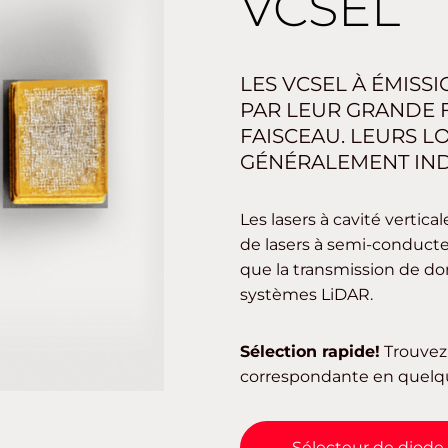
VCSEL
LES VCSEL À ÉMISS
PAR LEUR GRANDE F
FAISCEAU. LEURS 
GÉNÉRALEMENT IND
Les lasers à cavité vertica
de lasers à semi-conducteu
que la transmission de don
systèmes LiDAR.
Sélection rapide!
Trouvez 
correspondante en quelqu
Sélecteur de diode 