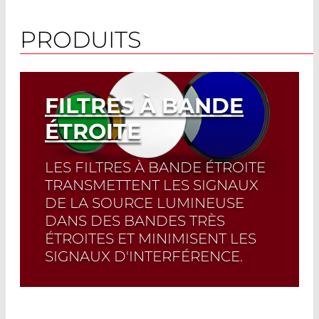
PRODUITS
FILTRES À BANDE
ÉTROITE
LES FILTRES À BANDE ÉTROITE
TRANSMETTENT LES SIGNAUX
DE LA SOURCE LUMINEUSE
DANS DES BANDES TRÈS
ÉTROITES ET MINIMISENT LES
SIGNAUX D'INTERFÉRENCE.
Read More