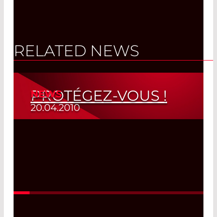
RELATED NEWS
PROTÉGEZ-VOUS !
NEWS
20.04.2010
Lunettes de Protection Laser
Read More