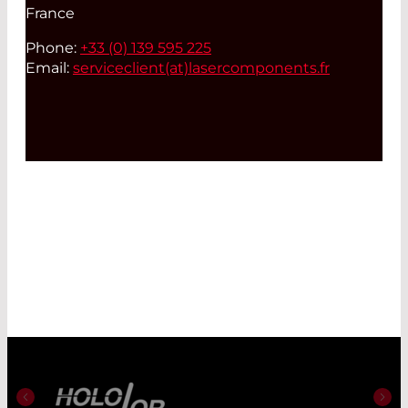
France
Phone:
+33 (0) 139 595 225
Email:
serviceclient(at)
lasercomponents.fr