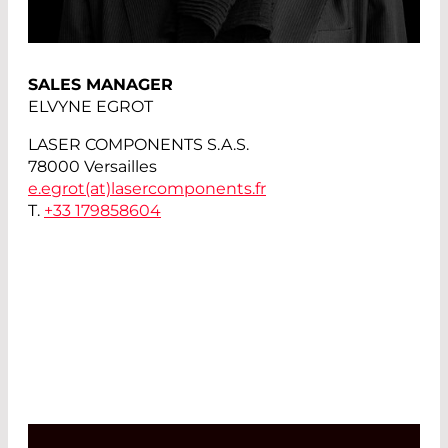
SALES MANAGER
ELVYNE EGROT
LASER COMPONENTS S.A.S.
78000 Versailles
e.egrot(at)
lasercomponents.fr
T.
+33 179858604