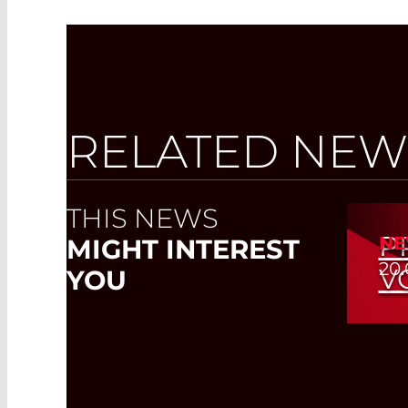
RELATED NEW
THIS NEWS
P
NE
MIGHT INTEREST
20.
V
YOU
Lun
Las