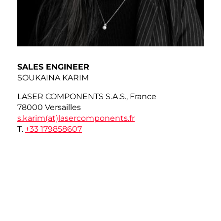
SALES ENGINEER
SOUKAINA KARIM
LASER COMPONENTS S.A.S., France
78000 Versailles
s.karim(at)
lasercomponents.fr
T.
+33 179858607