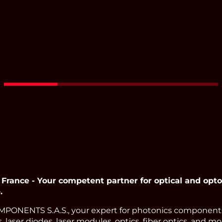
Read More
nce - Your competent partner for optical and opto
.
ONENTS S.A.S., your expert for photonics components.
, laser diodes, laser modules, optics, fiber optics, and m