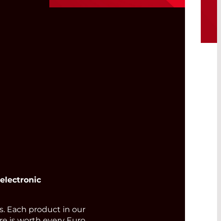
Lasers à Semi-
conducteurs à 635 nm et
650 nm pour la
Recherche et
l’Enseignement
Read More
electronic
 Each product in our
ore is worth every Euro