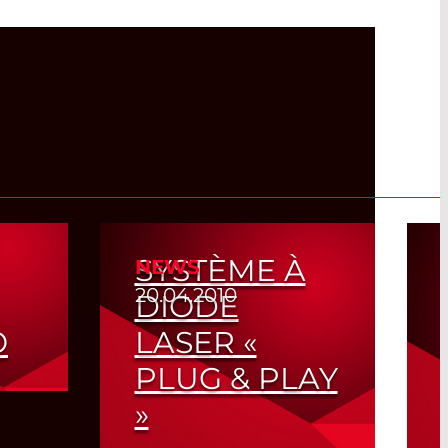
SYSTÈME À
NEWS
20.04.2010
DIODE
O
LASER «
PLUG & PLAY
»