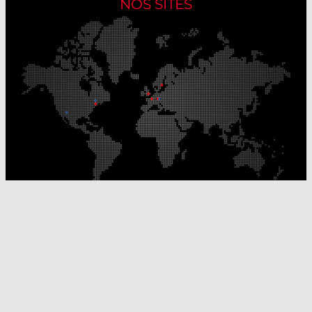
NOS SITES
Nos sites de production
Sites de distribution
© Laser Components 2026