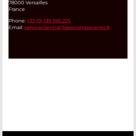
78000 Versailles
France
Phone:
+33 (0) 139 595 225
Email:
serviceclient(at)
lasercomponents.fr