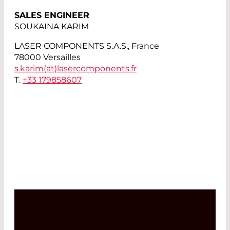
SALES ENGINEER
SOUKAINA KARIM
LASER COMPONENTS S.A.S., France
78000 Versailles
s.karim(at)
lasercomponents.fr
T.
+33 179858607