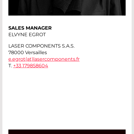
SALES MANAGER
ELVYNE EGROT
LASER COMPONENTS S.A.S.
78000 Versailles
e.egrot(at)
lasercomponents.fr
T.
+33 179858604