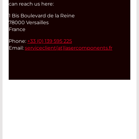
can reach us here:
1 Bis Boulevard de la Reine
78000 Versailles
France
Phone:
+33 (0) 139 595 225
Email:
serviceclient(at)
lasercomponents.fr