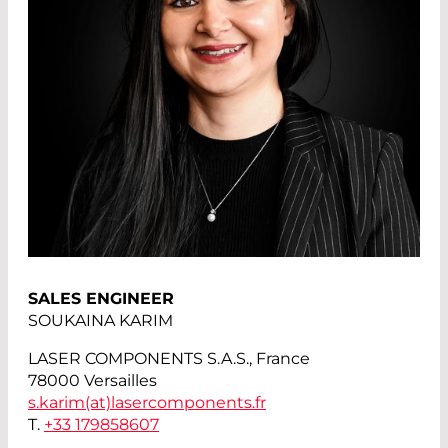
SALES ENGINEER
SOUKAINA KARIM
LASER COMPONENTS S.A.S., France
78000 Versailles
s.karim(at)
lasercomponents.fr
T.
+33 179858607