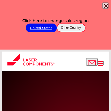
Click here to change sales region
United States
Other Country