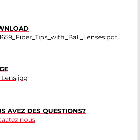
WNLOAD
659_Fiber_Tips_with_Ball_Lenses.pdf
GE
_Lens.jpg
S AVEZ DES QUESTIONS?
tactez nous