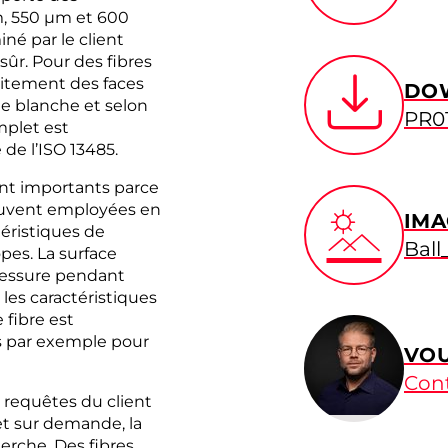
m, 550 µm et 600
né par le client
sûr. Pour des fibres
raitement des faces
DO
le blanche et selon
PR01
mplet est
de l’ISO 13485.
ont importants parce
souvent employées en
IMA
éristiques de
Ball
es. La surface
 blessure pendant
les caractéristiques
 fibre est
s par exemple pour
VOU
Con
requêtes du client
et sur demande, la
erche. Des fibres