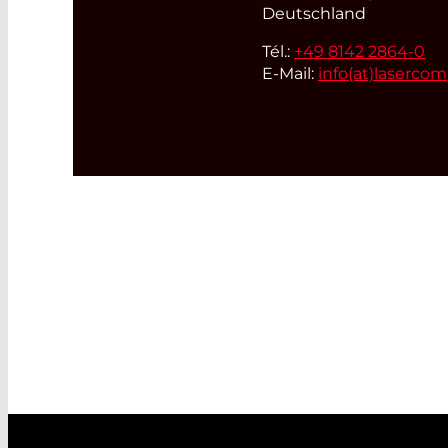
Deutschland
Tél.:
+49 8142 2864-0
E-Mail:
info(at)
laserco