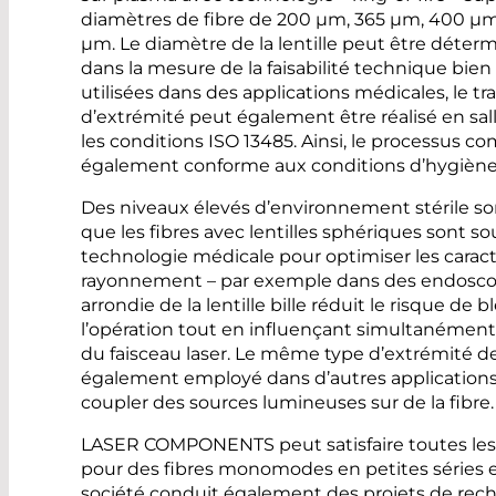
diamètres de fibre de 200 µm, 365 µm, 400 µ
µm. Le diamètre de la lentille peut être détermi
dans la mesure de la faisabilité technique bien 
utilisées dans des applications médicales, le t
d’extrémité peut également être réalisé en sal
les conditions ISO 13485. Ainsi, le processus co
également conforme aux conditions d’hygiène 
Des niveaux élevés d’environnement stérile s
que les fibres avec lentilles sphériques sont 
technologie médicale pour optimiser les caract
rayonnement – par exemple dans des endoscop
arrondie de la lentille bille réduit le risque de
l’opération tout en influençant simultanément 
du faisceau laser. Le même type d’extrémité de
également employé dans d’autres application
coupler des sources lumineuses sur de la fibre.
LASER COMPONENTS peut satisfaire toutes les 
pour des fibres monomodes en petites séries 
société conduit également des projets de rech