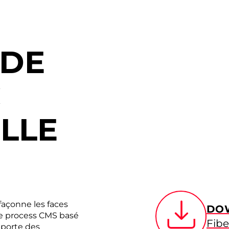
 DE
C
ILLE
açonne les faces
DO
. Le process CMS basé
Fibe
pporte des