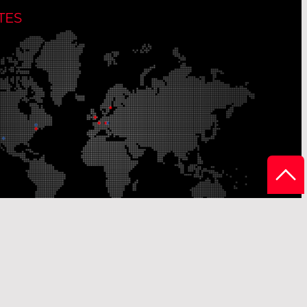
TES
ites de production
Sites de distribution