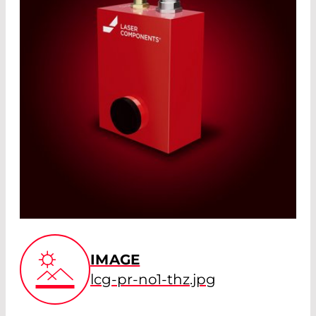
IMAGE
lcg-pr-no1-thz.jpg