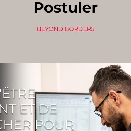
Postuler
BEYOND BORDERS
D'ÊTRE
NT ET DE
ÂCHER POUR