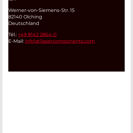
Werner-von-Siemens-Str. 15
82140 Olching
Deutschland
Tél.:
+49 8142 2864-0
E-Mail:
info(at)
lasercomponents.com