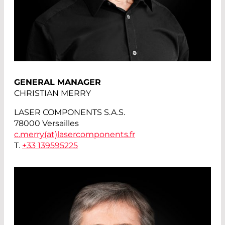
GENERAL MANAGER
CHRISTIAN MERRY
LASER COMPONENTS S.A.S.
78000 Versailles
c.merry(at)
lasercomponents.fr
T.
+33 139595225