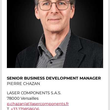
SENIOR BUSINESS DEVELOPMENT MANAGER
PIERRE CHAZAN
LASER COMPONENTS S.A.S.
78000 Versailles
p.chazan(at)
lasercomponents.fr
T.
+33 179858606