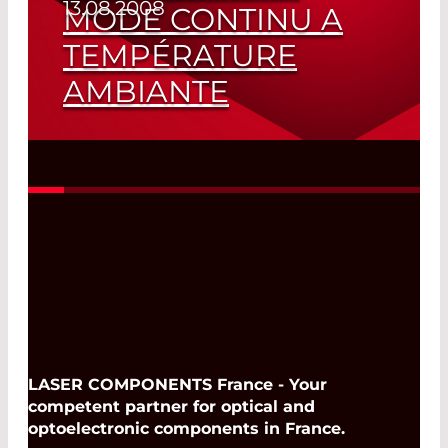
13.08.2008
MODE CONTINU A
TEMPÉRATURE
AMBIANTE
Laser à Cascades Quantiques de 5 à 10
µm
Read More
LASER COMPONENTS France - Your
competent partner for optical and
optoelectronic components in France.