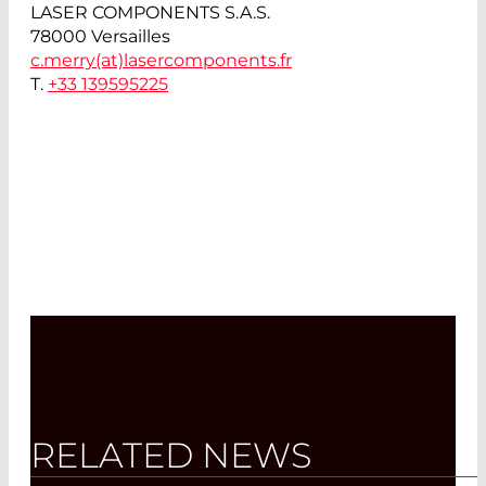
LASER COMPONENTS S.A.S.
78000 Versailles
c.merry(at)
lasercomponents.fr
T.
+33 139595225
RELATED NEWS