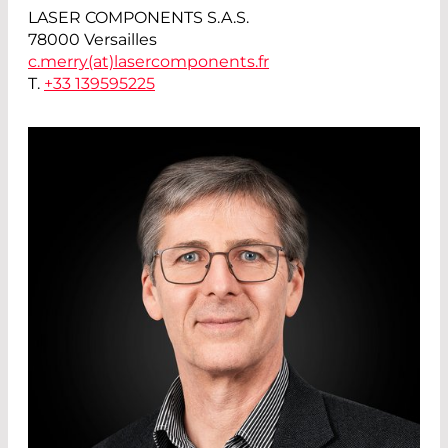
LASER COMPONENTS S.A.S.
78000 Versailles
c.merry(at)
lasercomponents.fr
T.
+33 139595225