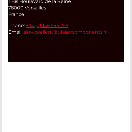
1 Bis Boulevard de la Reine
78000 Versailles
France
Phone:
+33 (0) 139 595 225
Email:
serviceclient(at)
lasercomponents.fr