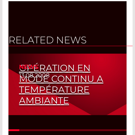
RELATED NEWS
OPÉRATION EN
NEWS
13.08.2008
MODE CONTINU A
TEMPÉRATURE
AMBIANTE
Laser à Cascades Quantiques de 5 à 10
µm