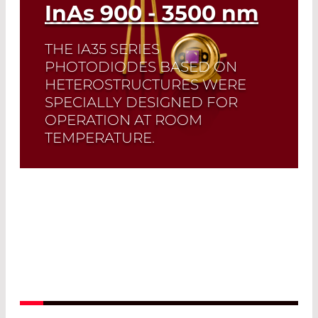
InAs
900 - 3500
nm
THE IA35 SERIES
PHOTODIODES BASED ON
HETEROSTRUCTURES WERE
SPECIALLY DESIGNED FOR
OPERATION AT ROOM
TEMPERATURE.
Read More