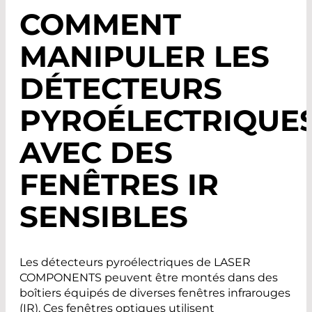
COMMENT
MANIPULER LES
DÉTECTEURS
PYROÉLECTRIQUE
AVEC DES
FENÊTRES IR
SENSIBLES
Les détecteurs pyroélectriques de LASER
COMPONENTS peuvent être montés dans des
boîtiers équipés de diverses fenêtres infrarouges
(IR). Ces fenêtres optiques utilisent