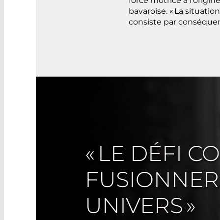
force motrice à l’origi
bavaroise. « La situatio
consiste par conséquent 
« LE DÉFI C
FUSIONNER
UNIVERS »