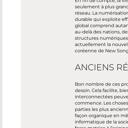
En fin de compte, la vil
seulement à plus grande
réseau. La numérisatio
durable qui exploite eff
global comprend autant 
au-delà des nations, de
structures numériques.
actuellement la nouvelle
coréenne de New Songdo 
ANCIENS R
Bon nombre de ces proje
dessin. Cela facilite, 
interconnectées peuve
commence. Les choses s’
parties les plus ancien
façon organique en mêm
informatique de la soc