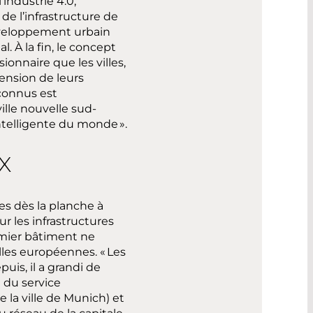
’industrie 4.0,
de l’infrastructure de
éveloppement urbain
. À la fin, le concept
onnaire que les villes,
tension de leurs
 connus est
ville nouvelle sud-
intelligente du monde ».
X
es dès la planche à
r les infrastructures
mier bâtiment ne
lles européennes. « Les
uis, il a grandi de
 du service
la ville de Munich) et