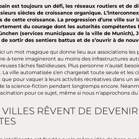
n est toujours un défi, les réseaux routiers et de di
usieurs siècles de croissance organique. L’interconne
de cette croissance. La progression d’une ville sur la 
ortement du courage dont les autorités compétentes f
nchen (services municipaux de la ville de Munich), 
de sortir des sentiers battus et de s’ouvrir à de nouv
 voici un mot magique qui donne lieu aux associations les 
rre-à-terre imagineront au moins des infrastructures a
uses tâches fastidieuses. Plus personne n’aurait besoin
r. La ville automatisée s’en chargerait toute seule et les 
que pour vaquer à leurs activités récréatives dans un air 
de la science-fiction pendant longtemps encore. Néanm
 fascination pour ce sujet, même si nous n’approchons du 
 VILLES RÊVENT DE DEVENIR
TES