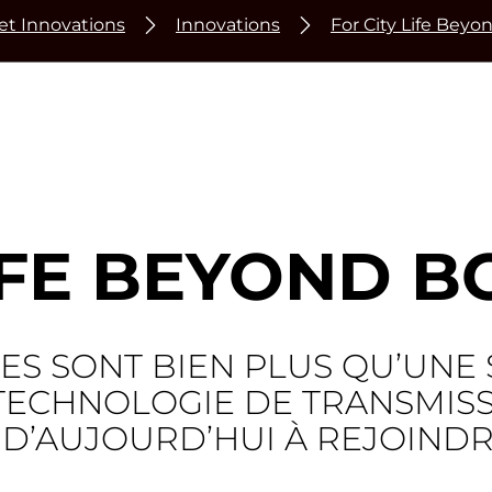
et Innovations
Innovations
For City Life Bey
LIFE BEYOND 
TES SONT BIEN PLUS QU’UNE 
 TECHNOLOGIE DE TRANSMIS
 D’AUJOURD’HUI À REJOIND